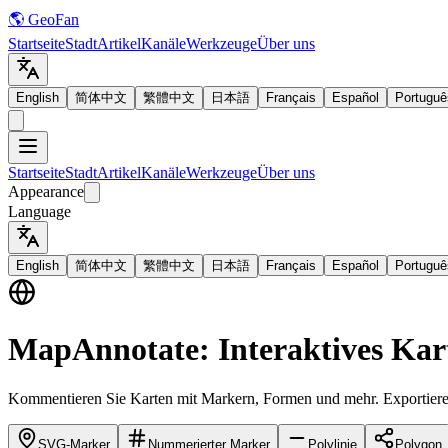
🌎 GeoFan
Startseite
Stadt
Artikel
Kanäle
Werkzeuge
Über uns
English
简体中文
繁體中文
日本語
Français
Español
Portuguê
Startseite
Stadt
Artikel
Kanäle
Werkzeuge
Über uns
Appearance
Language
English
简体中文
繁體中文
日本語
Français
Español
Portuguê
MapAnnotate: Interaktives Ka
Kommentieren Sie Karten mit Markern, Formen und mehr. Exportiere
SVG-Marker
Nummerierter Marker
Polylinie
Polygon