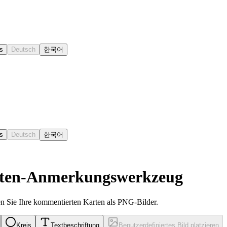
s
Deutsch
한국어
s
Deutsch
한국어
rten-Anmerkungswerkzeug
n Sie Ihre kommentierten Karten als PNG-Bilder.
Kreis
Textbeschriftung
Benutzerdefiniertes Bild platzieren