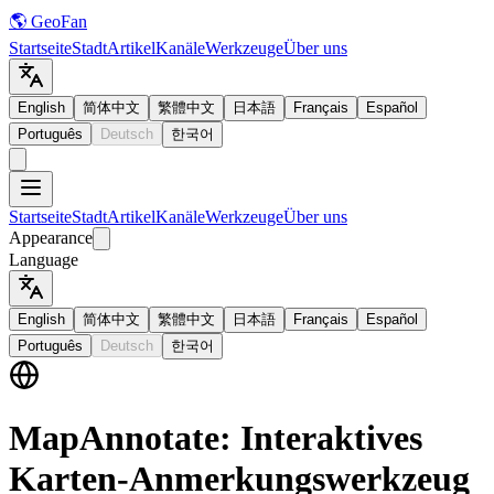
🌎 GeoFan
Startseite
Stadt
Artikel
Kanäle
Werkzeuge
Über uns
English
简体中文
繁體中文
日本語
Français
Español
Português
Deutsch
한국어
Startseite
Stadt
Artikel
Kanäle
Werkzeuge
Über uns
Appearance
Language
English
简体中文
繁體中文
日本語
Français
Español
Português
Deutsch
한국어
MapAnnotate: Interaktives
Karten-Anmerkungswerkzeug