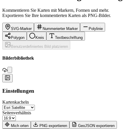
Kommentieren Sie Karten mit Markern, Formen und mehr.
Exportieren Sie Ihre kommentierten Karten als PNG-Bilder.
SVG-Marker
Nummerierter Marker
Polylinie
Polygon
Kreis
Textbeschriftung
Benutzerdefiniertes Bild platzieren
,
Bilderbibliothek
+
Einstellungen
−
Kartenkacheln
Seitenverhältnis
Mich orten
PNG exportieren
GeoJSON exportieren