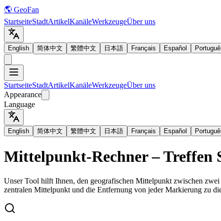
🌎 GeoFan
Startseite
Stadt
Artikel
Kanäle
Werkzeuge
Über uns
English
简体中文
繁體中文
日本語
Français
Español
Portuguê
Startseite
Stadt
Artikel
Kanäle
Werkzeuge
Über uns
Appearance
Language
English
简体中文
繁體中文
日本語
Français
Español
Portuguê
Mittelpunkt-Rechner – Treffen S
Unser Tool hilft Ihnen, den geografischen Mittelpunkt zwischen zwei
zentralen Mittelpunkt und die Entfernung von jeder Markierung zu dies