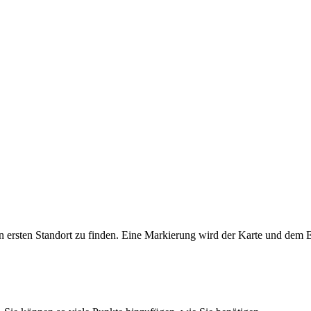
Tiles © Esri — Source: Esri, i-cubed, USDA, USGS, AEX,
en ersten Standort zu finden. Eine Markierung wird der Karte und dem 