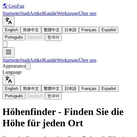
🌎 GeoFan
Startseite
Stadt
Artikel
Kanäle
Werkzeuge
Über uns
English
简体中文
繁體中文
日本語
Français
Español
Português
Deutsch
한국어
Startseite
Stadt
Artikel
Kanäle
Werkzeuge
Über uns
Appearance
Language
English
简体中文
繁體中文
日本語
Français
Español
Português
Deutsch
한국어
Höhenfinder - Finden Sie die
Höhe für jeden Ort