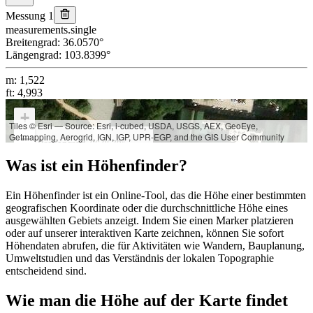
Messung 1
measurements.single
Breitengrad
:
36.0570
°
Längengrad
:
103.8399
°
m
:
1,522
ft
:
4,993
+
Tiles © Esri — Source: Esri, i-cubed, USDA, USGS, AEX, GeoEye,
Getmapping, Aerogrid, IGN, IGP, UPR-EGP, and the GIS User Community
−
Breitengrad:
36.0570°
Längengrad:
103.8399°
Was ist ein Höhenfinder?
Höhe:
m: 1,522
Ein Höhenfinder ist ein Online-Tool, das die Höhe einer bestimmten
ft: 4,993
geografischen Koordinate oder die durchschnittliche Höhe eines
ausgewählten Gebiets anzeigt. Indem Sie einen Marker platzieren
oder auf unserer interaktiven Karte zeichnen, können Sie sofort
Höhendaten abrufen, die für Aktivitäten wie Wandern, Bauplanung,
Umweltstudien und das Verständnis der lokalen Topographie
entscheidend sind.
Wie man die Höhe auf der Karte findet