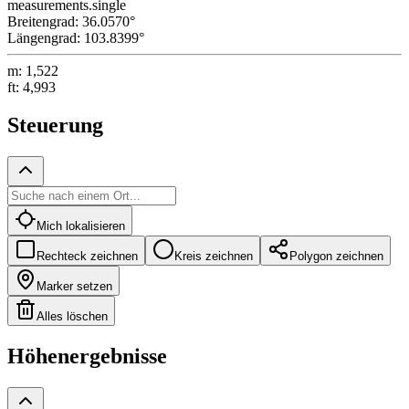
measurements.single
Breitengrad
:
36.0570
°
Längengrad
:
103.8399
°
m
:
1,522
ft
:
4,993
Steuerung
Mich lokalisieren
Rechteck zeichnen
Kreis zeichnen
Polygon zeichnen
Marker setzen
Alles löschen
Höhenergebnisse