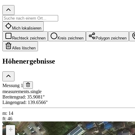
Mich lokalisieren
Rechteck zeichnen
Kreis zeichnen
Polygon zeichnen
Alles löschen
Höhenergebnisse
Messung 1
measurements.single
Breitengrad
:
35.9081
°
Längengrad
:
139.6566
°
m
:
14
ft
:
46
+