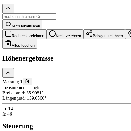
Mich lokalisieren
Rechteck zeichnen
Kreis zeichnen
Polygon zeichnen
Alles löschen
Höhenergebnisse
Messung 1
measurements.single
Breitengrad
:
35.9081
°
Längengrad
:
139.6566
°
m
:
14
ft
:
46
Steuerung