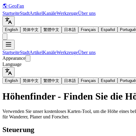
🌎 GeoFan
Startseite
Stadt
Artikel
Kanäle
Werkzeuge
Über uns
English
简体中文
繁體中文
日本語
Français
Español
Portuguê
Startseite
Stadt
Artikel
Kanäle
Werkzeuge
Über uns
Appearance
Language
English
简体中文
繁體中文
日本語
Français
Español
Portuguê
Höhenfinder - Finden Sie die H
Verwenden Sie unser kostenloses Karten-Tool, um die Höhe eines beli
für Wanderer, Planer und Forscher.
Steuerung