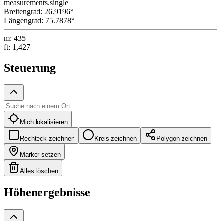
measurements.single
Breitengrad
:
26.9196
°
Längengrad
:
75.7878
°
m
:
435
ft
:
1,427
Steuerung
Mich lokalisieren
Rechteck zeichnen
Kreis zeichnen
Polygon zeichnen
Marker setzen
Alles löschen
Höhenergebnisse