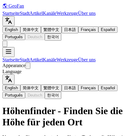
🌎 GeoFan
Startseite
Stadt
Artikel
Kanäle
Werkzeuge
Über uns
English
简体中文
繁體中文
日本語
Français
Español
Português
Deutsch
한국어
Startseite
Stadt
Artikel
Kanäle
Werkzeuge
Über uns
Appearance
Language
English
简体中文
繁體中文
日本語
Français
Español
Português
Deutsch
한국어
Höhenfinder - Finden Sie die
Höhe für jeden Ort