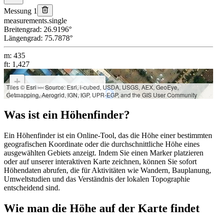
Messung 1
measurements.single
Breitengrad
:
26.9196
°
Längengrad
:
75.7878
°
m
:
435
ft
:
1,427
+
Tiles © Esri — Source: Esri, i-cubed, USDA, USGS, AEX, GeoEye,
Breitengrad:
26.9196°
Getmapping, Aerogrid, IGN, IGP, UPR-EGP, and the GIS User Community
−
Längengrad:
75.7878°
Höhe:
Was ist ein Höhenfinder?
m: 435
ft: 1,427
Ein Höhenfinder ist ein Online-Tool, das die Höhe einer bestimmten
geografischen Koordinate oder die durchschnittliche Höhe eines
ausgewählten Gebiets anzeigt. Indem Sie einen Marker platzieren
oder auf unserer interaktiven Karte zeichnen, können Sie sofort
Höhendaten abrufen, die für Aktivitäten wie Wandern, Bauplanung,
Umweltstudien und das Verständnis der lokalen Topographie
entscheidend sind.
Wie man die Höhe auf der Karte findet