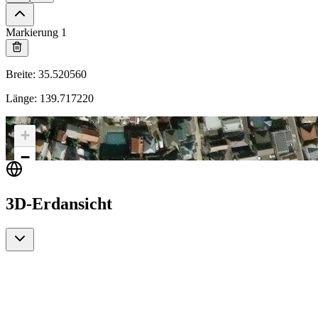
Markierung 1
Breite
:
35.520560
Länge
:
139.717220
+
−
3D-Erdansicht