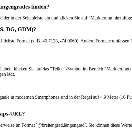
Längengrades finden?
der in der Seitenleiste ein und klicken Sie auf "Markierung hinzufüge
GMS, DG, GDM)?
uchlichste Format (z. B. 40.7128, -74.0060). Andere Formate umfass
aben, klicken Sie auf das "Teilen"-Symbol im Bereich "Markierungen"
en lädt.
gnale in modernen Smartphones sind in der Regel auf 4,9 Meter (16 
 Maps-URL?
rweise im Format `@breitengrad,längengrad`. Sie können diese Werte 