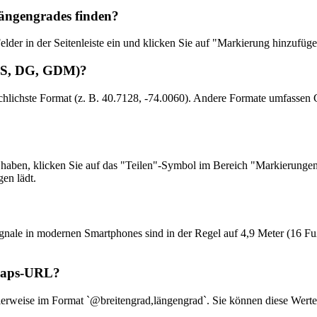
Längengrades finden?
der in der Seitenleiste ein und klicken Sie auf "Markierung hinzufüge
GMS, DG, GDM)?
uchlichste Format (z. B. 40.7128, -74.0060). Andere Formate umfass
aben, klicken Sie auf das "Teilen"-Symbol im Bereich "Markierungen"
en lädt.
gnale in modernen Smartphones sind in der Regel auf 4,9 Meter (16 
 Maps-URL?
rweise im Format `@breitengrad,längengrad`. Sie können diese Werte 