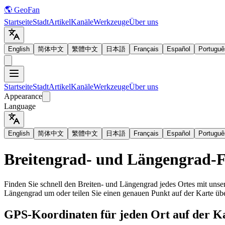
🌎 GeoFan
Startseite
Stadt
Artikel
Kanäle
Werkzeuge
Über uns
English
简体中文
繁體中文
日本語
Français
Español
Portuguê
Startseite
Stadt
Artikel
Kanäle
Werkzeuge
Über uns
Appearance
Language
English
简体中文
繁體中文
日本語
Français
Español
Portuguê
Breitengrad- und Längengrad-
Finden Sie schnell den Breiten- und Längengrad jedes Ortes mit unse
Längengrad um oder teilen Sie einen genauen Punkt auf der Karte übe
GPS-Koordinaten für jeden Ort auf der Ka