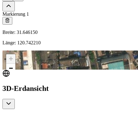
Markierung 1
Breite
:
31.646150
Länge
:
120.742210
+
−
3D-Erdansicht