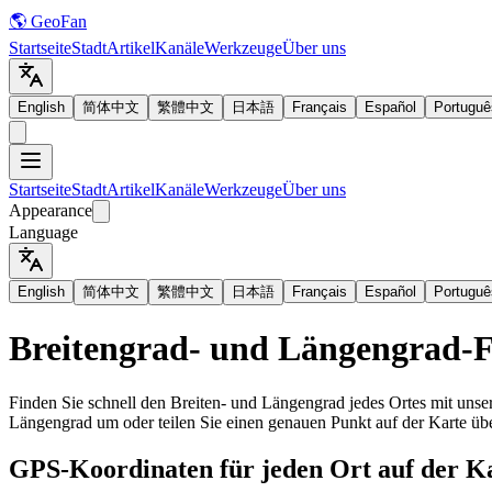
🌎 GeoFan
Startseite
Stadt
Artikel
Kanäle
Werkzeuge
Über uns
English
简体中文
繁體中文
日本語
Français
Español
Portuguê
Startseite
Stadt
Artikel
Kanäle
Werkzeuge
Über uns
Appearance
Language
English
简体中文
繁體中文
日本語
Français
Español
Portuguê
Breitengrad- und Längengrad-
Finden Sie schnell den Breiten- und Längengrad jedes Ortes mit unse
Längengrad um oder teilen Sie einen genauen Punkt auf der Karte übe
GPS-Koordinaten für jeden Ort auf der Ka