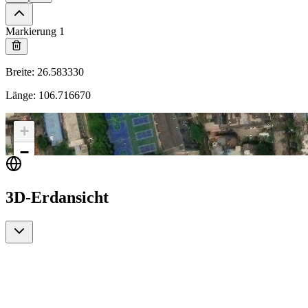
Markierung 1
Breite
:
26.583330
Länge
:
106.716670
+
−
3D-Erdansicht