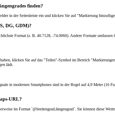
Längengrades finden?
der in der Seitenleiste ein und klicken Sie auf "Markierung hinzufüge
GMS, DG, GDM)?
uchlichste Format (z. B. 40.7128, -74.0060). Andere Formate umfass
aben, klicken Sie auf das "Teilen"-Symbol im Bereich "Markierungen"
en lädt.
gnale in modernen Smartphones sind in der Regel auf 4,9 Meter (16 
 Maps-URL?
rweise im Format `@breitengrad,längengrad`. Sie können diese Werte 