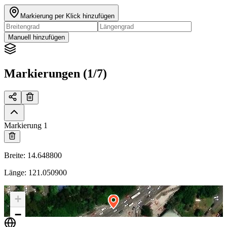
Markierung per Klick hinzufügen
Manuell hinzufügen
Markierungen (1/7)
Markierung 1
Breite
:
14.648800
Länge
:
121.050900
+
−