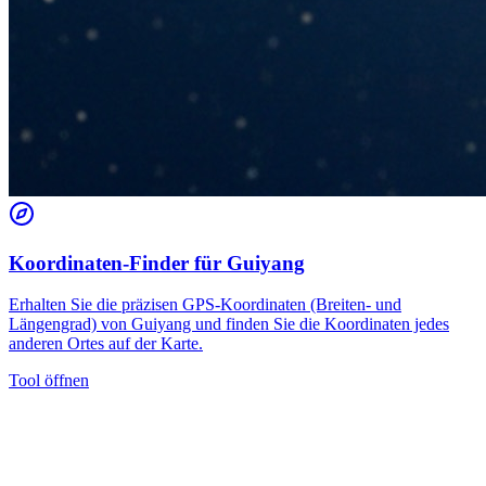
Koordinaten-Finder für Guiyang
Erhalten Sie die präzisen GPS-Koordinaten (Breiten- und
Längengrad) von Guiyang und finden Sie die Koordinaten jedes
anderen Ortes auf der Karte.
Tool öffnen