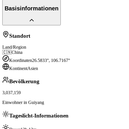
Basisinformationen
Standort
Land/Region
🇨🇳
China
Koordinaten
26.5833
°,
106.7167
°
Kontinent
Asien
Bevölkerung
3,037,159
Einwohner in Guiyang
Tageslicht-Informationen