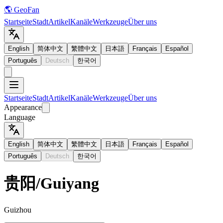
🌎 GeoFan
Startseite
Stadt
Artikel
Kanäle
Werkzeuge
Über uns
English
简体中文
繁體中文
日本語
Français
Español
Português
Deutsch
한국어
Startseite
Stadt
Artikel
Kanäle
Werkzeuge
Über uns
Appearance
Language
English
简体中文
繁體中文
日本語
Français
Español
Português
Deutsch
한국어
贵阳
/
Guiyang
Guizhou