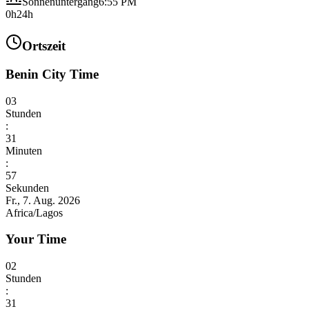
Sonnenuntergang
6:55 PM
0h
24h
Ortszeit
Benin City Time
03
Stunden
:
31
Minuten
:
58
Sekunden
Fr., 7. Aug. 2026
Africa/Lagos
Your Time
02
Stunden
:
31