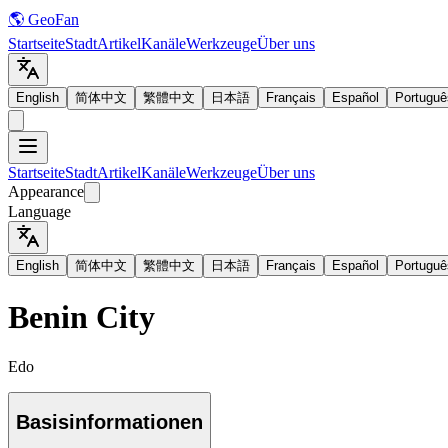
🌎 GeoFan
Startseite
Stadt
Artikel
Kanäle
Werkzeuge
Über uns
English
简体中文
繁體中文
日本語
Français
Español
Portuguê
Startseite
Stadt
Artikel
Kanäle
Werkzeuge
Über uns
Appearance
Language
English
简体中文
繁體中文
日本語
Français
Español
Portuguê
Benin City
Edo
Basisinformationen