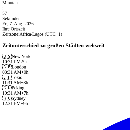
Minuten
:
58
Sekunden
Fr., 7. Aug. 2026
Ihre Ortszeit
Zeitzone
:
Africa/Lagos
(UTC
+
1
)
Zeitunterschied zu großen Städten weltweit
🇺🇸
New York
10:31 PM
-5h
🇬🇧
London
03:31 AM
+0h
🇯🇵
Tokio
11:31 AM
+8h
🇨🇳
Peking
10:31 AM
+7h
🇦🇺
Sydney
12:31 PM
+9h