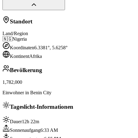
Standort
Land/Region
🇳🇬
Nigeria
Koordinaten
6.3381
°,
5.6258
°
Kontinent
Afrika
Bevölkerung
1,782,000
Einwohner in Benin City
Tageslicht-Informationen
Dauer
12h 22m
Sonnenaufgang
6:33 AM