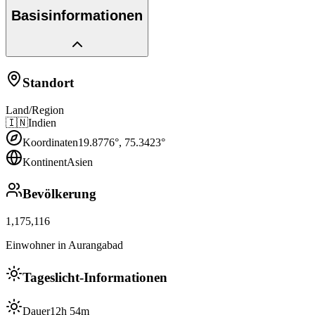
Basisinformationen
Standort
Land/Region
🇮🇳
Indien
Koordinaten
19.8776
°,
75.3423
°
Kontinent
Asien
Bevölkerung
1,175,116
Einwohner in Aurangabad
Tageslicht-Informationen
Dauer
12h 54m