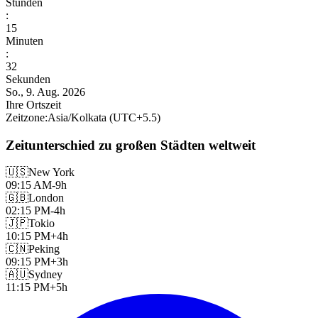
Stunden
:
15
Minuten
:
34
Sekunden
So., 9. Aug. 2026
Ihre Ortszeit
Zeitzone
:
Asia/Kolkata
(UTC
+
5.5
)
Zeitunterschied zu großen Städten weltweit
🇺🇸
New York
09:15 AM
-9h
🇬🇧
London
02:15 PM
-4h
🇯🇵
Tokio
10:15 PM
+4h
🇨🇳
Peking
09:15 PM
+3h
🇦🇺
Sydney
11:15 PM
+5h