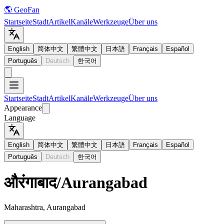
🌎 GeoFan
Startseite
Stadt
Artikel
Kanäle
Werkzeuge
Über uns
English
简体中文
繁體中文
日本語
Français
Español
Português
Deutsch
한국어
Startseite
Stadt
Artikel
Kanäle
Werkzeuge
Über uns
Appearance
Language
English
简体中文
繁體中文
日本語
Français
Español
Português
Deutsch
한국어
औरंगाबाद
/
Aurangabad
Maharashtra, Aurangabad