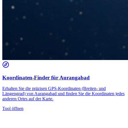
Koordinaten-Finder für Aurangabad
Erhalten Sie die präzisen GPS-Koordinaten (Breiten- und
Längengrad) von Aurangabad und finden Sie die Koordinaten jedes
anderen Ortes auf der Karte.
Tool öffnen