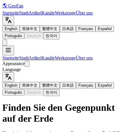
🌎 GeoFan
Startseite
Stadt
Artikel
Kanäle
Werkzeuge
Über uns
English
简体中文
繁體中文
日本語
Français
Español
Português
Deutsch
한국어
Startseite
Stadt
Artikel
Kanäle
Werkzeuge
Über uns
Appearance
Language
English
简体中文
繁體中文
日本語
Français
Español
Português
Deutsch
한국어
Finden Sie den Gegenpunkt
auf der Erde