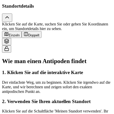
Standortdetails
Klicken Sie auf die Karte, suchen Sie oder geben Sie Koordinaten
Tiles © Esri — Source: Esri, i-cubed, USDA, USGS, AEX, GeoEye,
ein, um Standortdetails hier zu sehen.
Getmapping, Aerogrid, IGN, IGP, UPR-EGP, and the GIS User Community
Einzeln
Doppelt
Wie man einen Antipoden findet
1
.
Klicken Sie auf die interaktive Karte
Der einfachste Weg, um zu beginnen. Klicken Sie irgendwo auf die
Karte, und wir berechnen und zeigen sofort den exakten
antipodischen Punkt an.
2
.
Verwenden Sie Ihren aktuellen Standort
Klicken Sie auf die Schaltfläche 'Meinen Standort verwenden'. Ihr